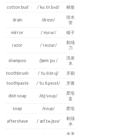
cotton bud
/ˈkɑːtn bʌd/
棉签
排水
drain
/dreɪn/
管
mirror
/ˈmɪrər/
镜子
剃须
razor
/ˈreɪzər/
刀
洗发
shampoo
/ʃæmˈpuː/
水
toothbrush
/ˈtuːθ.brʌʃ/
牙刷
toothpaste
/ˈtuːθ.peɪst/
牙膏
肥皂
dish soap
/dɪʃ soʊp/
盒
soap
/soʊp/
肥皂
剃须
aftershave
/ˈæf.tɚ.ʃeɪv/
水
水龙