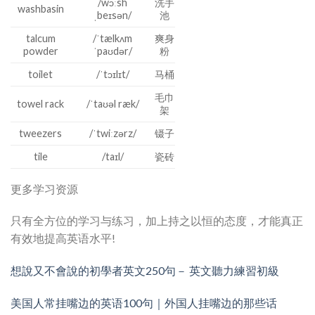
/wɔːsh
洗手
washbasin
ˌbeɪsən/
池
talcum
/ˈtælkʌm
爽身
powder
ˈpaʊdər/
粉
toilet
/ˈtɔɪlɪt/
马桶
毛巾
towel rack
/ˈtaʊəl ræk/
架
tweezers
/ˈtwiːzərz/
镊子
tile
/taɪl/
瓷砖
更多学习资源
只有全方位的学习与练习，加上持之以恒的态度，才能真正
有效地提高英语水平!
想說又不會說的初學者英文250句－ 英文聽力練習初級
美国人常挂嘴边的英语100句｜外国人挂嘴边的那些话