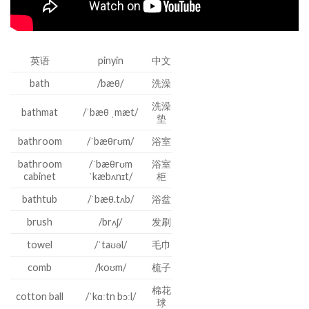
英语
pinyin
中文
bath
/bæθ/
洗澡
洗澡
bathmat
/ˈbæθ ˌmæt/
垫
bathroom
/ˈbæθrʊm/
浴室
bathroom
/ˈbæθrʊm
浴室
cabinet
ˈkæbʌnɪt/
柜
bathtub
/ˈbæθ.tʌb/
浴盆
brush
/brʌʃ/
发刷
towel
/ˈtaʊəl/
毛巾
comb
/koʊm/
梳子
棉花
cotton ball
/ˈkɑːtn bɔːl/
球