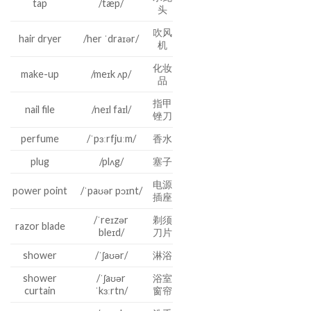
tap
/tæp/
头
吹风
hair dryer
/her ˈdraɪər/
机
化妆
make-up
/meɪk ʌp/
品
指甲
nail file
/neɪl faɪl/
锉刀
perfume
/ˈpɜːrfjuːm/
香水
plug
/plʌg/
塞子
电源
power point
/ˈpaʊər pɔɪnt/
插座
/ˈreɪzər
剃须
razor blade
bleɪd/
刀片
shower
/ˈʃaʊər/
淋浴
shower
/ˈʃaʊər
浴室
curtain
ˈkɜːrtn/
窗帘