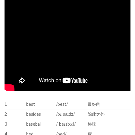
1
best
/best/
最好的
2
besides
/bɪˈsaɪdz/
除此之外
3
baseball
/ˈbeɪsbɔːl/
棒球
4
bed
/bed/
床