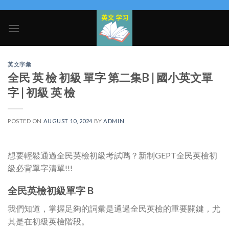
Skip
to
content
英文字彙
全民 英 檢 初級 單字 第二集B | 國小英文單
字 | 初級 英 檢
POSTED ON
AUGUST 10, 2024
BY
ADMIN
想要輕鬆通過全民英檢初級考試嗎？新制GEPT全民英檢初
級必背單字清單!!!
全民英檢初級單字 B
我們知道，掌握足夠的詞彙是通過全民英檢的重要關鍵，尤
其是在初級英檢階段。