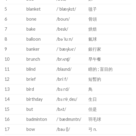
5
blanket
/ˈblæŋkɪt/
毯子
6
bone
/boʊn/
骨頭
7
bake
/beɪk/
烘焙
8
balloon
/bəˈluːn/
氣球
9
banker
/ˈbæŋkʌr/
銀行家
10
brunch
/brʌnʧ/
早午餐
11
blind
/blaɪnd/
瞎的 ; 盲目的
12
brief
/briːf/
短暫的
13
bird
/bɜːrd/
鳥
14
birthday
/bɜːrθˌdeɪ/
生日
15
but
/bʌt/
但是
16
badminton
/ˈbædmɪntn/
羽毛球
17
bow
/baʊ ()/
弓 n.