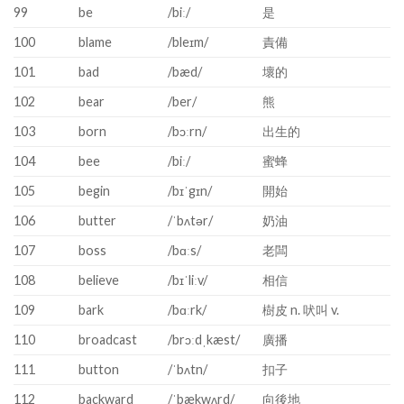
99
be
/biː/
是
100
blame
/bleɪm/
責備
101
bad
/bæd/
壞的
102
bear
/ber/
熊
103
born
/bɔːrn/
出生的
104
bee
/biː/
蜜蜂
105
begin
/bɪˈgɪn/
開始
106
butter
/ˈbʌtər/
奶油
107
boss
/bɑːs/
老闆
108
believe
/bɪˈliːv/
相信
109
bark
/bɑːrk/
樹皮 n. 吠叫 v.
110
broadcast
/brɔːdˌkæst/
廣播
111
button
/ˈbʌtn/
扣子
112
backward
/ˈbækwʌrd/
向後地