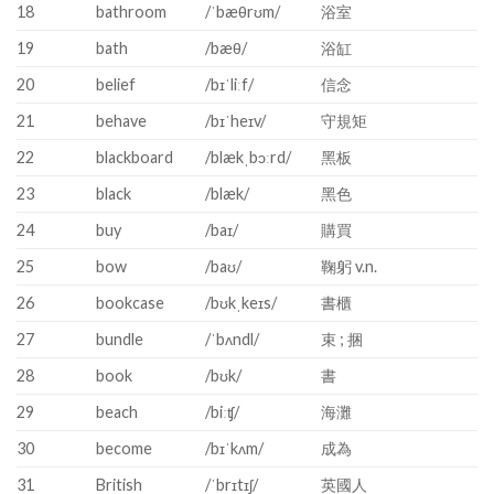
18
bathroom
/ˈbæθrʊm/
浴室
19
bath
/bæθ/
浴缸
20
belief
/bɪˈliːf/
信念
21
behave
/bɪˈheɪv/
守規矩
22
blackboard
/blækˌbɔːrd/
黑板
23
black
/blæk/
黑色
24
buy
/baɪ/
購買
25
bow
/baʊ/
鞠躬 v.n.
26
bookcase
/bʊkˌkeɪs/
書櫃
27
bundle
/ˈbʌndl/
束 ; 捆
28
book
/bʊk/
書
29
beach
/biːʧ/
海灘
30
become
/bɪˈkʌm/
成為
31
British
/ˈbrɪtɪʃ/
英國人