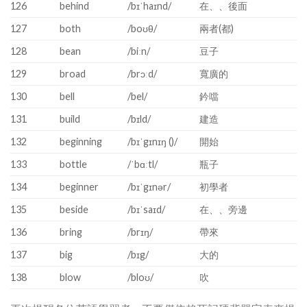
126
behind
/bɪˈhaɪnd/
在、、後面
127
both
/boʊθ/
兩者(都)
128
bean
/biːn/
豆子
129
broad
/brɔːd/
寬廣的
130
bell
/bel/
鈐噹
131
build
/bɪld/
建造
132
beginning
/bɪˈgɪnɪŋ ()/
開始
133
bottle
/ˈbɑːtl/
瓶子
134
beginner
/bɪˈgɪnər/
初學者
135
beside
/bɪˈsaɪd/
在、、旁邊
136
bring
/brɪŋ/
帶來
137
big
/bɪg/
大的
138
blow
/bloʊ/
吹