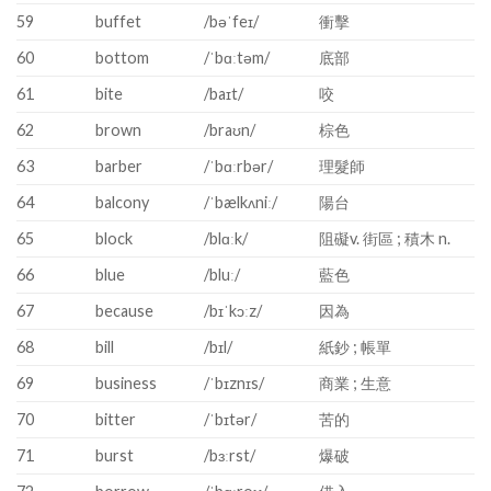
59
buffet
/bəˈfeɪ/
衝擊
60
bottom
/ˈbɑːtəm/
底部
61
bite
/baɪt/
咬
62
brown
/braʊn/
棕色
63
barber
/ˈbɑːrbər/
理髮師
64
balcony
/ˈbælkʌniː/
陽台
65
block
/blɑːk/
阻礙v. 街區 ; 積木 n.
66
blue
/bluː/
藍色
67
because
/bɪˈkɔːz/
因為
68
bill
/bɪl/
紙鈔 ; 帳單
69
business
/ˈbɪznɪs/
商業 ; 生意
70
bitter
/ˈbɪtər/
苦的
71
burst
/bɜːrst/
爆破