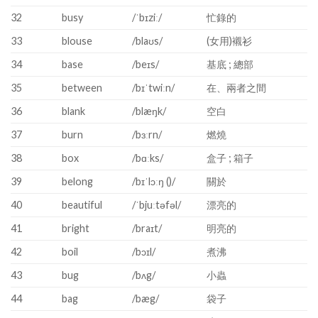
32
busy
/ˈbɪziː/
忙錄的
33
blouse
/blaʊs/
(女用)襯衫
34
base
/beɪs/
基底 ; 總部
35
between
/bɪˈtwiːn/
在、兩者之間
36
blank
/blæŋk/
空白
37
burn
/bɜːrn/
燃燒
38
box
/bɑːks/
盒子 ; 箱子
39
belong
/bɪˈlɔːŋ ()/
關於
40
beautiful
/ˈbjuːtəfəl/
漂亮的
41
bright
/braɪt/
明亮的
42
boil
/bɔɪl/
煮沸
43
bug
/bʌg/
小蟲
44
bag
/bæg/
袋子