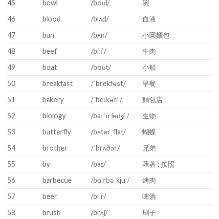
45
bowl
/boʊl/
碗
46
blood
/blʌd/
血液
47
bun
/bʌn/
小圓麵包
48
beef
/biːf/
牛肉
49
boat
/boʊt/
小船
50
breakfast
/ˈbrekfəst/
早餐
51
bakery
/ˈbeɪkəriː/
麵包店
52
biology
/baɪˈɑːləʤiː/
生物
53
butterfly
/bʌtərˌflaɪ/
蝴蝶
54
brother
/ˈbrʌðər/
兄弟
55
by
/baɪ/
藉著 ; 按照
56
barbecue
/bɑːrbəˌkjuː/
烤肉
57
beer
/biːr/
啤酒
58
brush
/brʌʃ/
刷子