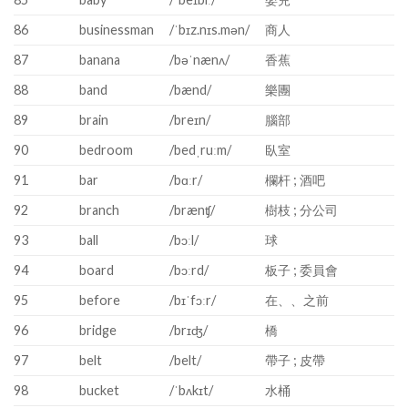
86
businessman
/ˈbɪz.nɪs.mən/
商人
87
banana
/bəˈnænʌ/
香蕉
88
band
/bænd/
樂團
89
brain
/breɪn/
腦部
90
bedroom
/bedˌruːm/
臥室
91
bar
/bɑːr/
欄杆 ; 酒吧
92
branch
/brænʧ/
樹枝 ; 分公司
93
ball
/bɔːl/
球
94
board
/bɔːrd/
板子 ; 委員會
95
before
/bɪˈfɔːr/
在、、之前
96
bridge
/brɪʤ/
橋
97
belt
/belt/
帶子 ; 皮帶
98
bucket
/ˈbʌkɪt/
水桶