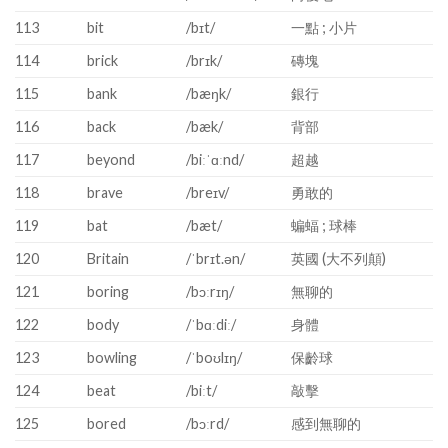
113
bit
/bɪt/
一點 ; 小片
114
brick
/brɪk/
磚塊
115
bank
/bæŋk/
銀行
116
back
/bæk/
背部
117
beyond
/biːˈɑːnd/
超越
118
brave
/breɪv/
勇敢的
119
bat
/bæt/
蝙蝠 ; 球棒
120
Britain
/ˈbrɪt.ən/
英國 (大不列顛)
121
boring
/bɔːrɪŋ/
無聊的
122
body
/ˈbɑːdiː/
身體
123
bowling
/ˈboʊlɪŋ/
保齡球
124
beat
/biːt/
敲擊
125
bored
/bɔːrd/
感到無聊的