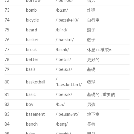
72
borrow
/ˈbɑːroʊ/
借入
73
bomb
/bɑːm/
炸彈
74
bicycle
/ˈbaɪsɪkəl ()/
自行車
75
beard
/biːrd/
鬍子
76
basket
/ˈbæskɪt/
籃子
77
break
/breɪk/
休息 n. 破裂v.
78
better
/ˈbetər/
更好的
79
basis
/ˈbeɪsɪs/
基礎
/
80
basketball
籃球
ˈbæs.kət.bɑːl/
81
basic
/ˈbeɪsɪk/
基礎的 ; 重要的
82
boy
/bɔɪ/
男孩
83
basement
/ˈbeɪsmənt/
地下室
84
bench
/benʧ/
長椅
85
baby
/ˈbeɪbiː/
嬰兒